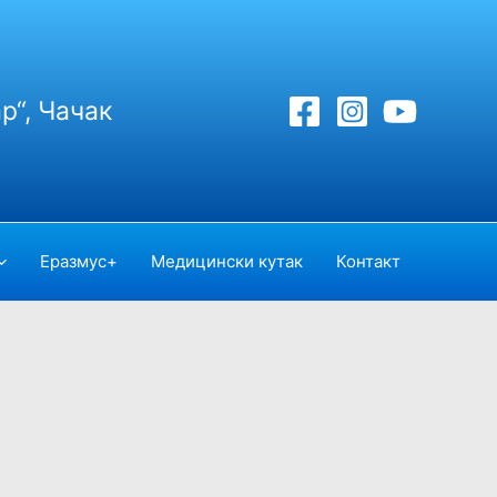
р“, Чачак
Еразмус+
Медицински кутак
Контакт