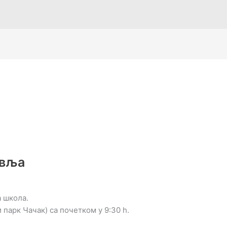
авља
 школа.
парк Чачак) са почетком у 9:30 h.