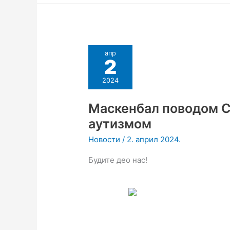
апр
2
2024
Mаскенбал поводом С
аутизмом
Новости
/
2. април 2024.
Будите део нас!