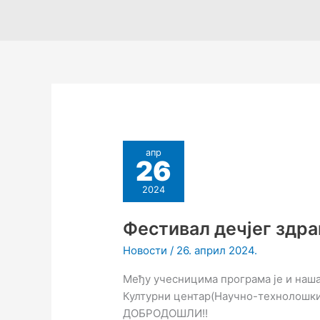
апр
26
2024
Фестивал дечјег здр
Новости
/
26. април 2024.
Међу учесницима програма је и наша
Културни центар(Научно-технолошки 
ДОБРОДОШЛИ!!