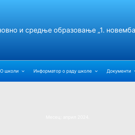
новно и средње образовање „1. новемба
О школи
Информатор о раду школе
Документи
Месец:
април 2024.