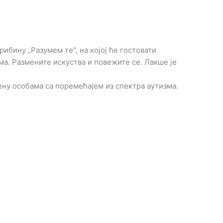
ину „Разумем те“, на којој ће гостовати
а. Разменитe искуства и повежите се. Лакше је
ну особама са поремећајем из спектра аутизма.