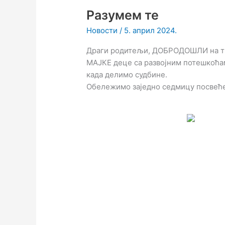
Разумем те
Новости
/
5. април 2024.
Драги родитељи, ДОБРОДОШЛИ на триб
МАЈКЕ деце са развојним потешкоћам
када делимо судбине.
Oбележимо заједно седмицу посвеће