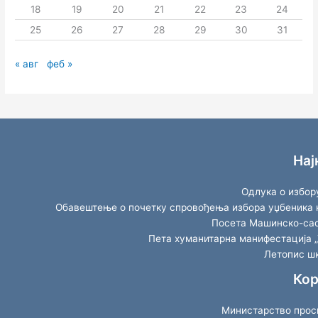
18
19
20
21
22
23
24
25
26
27
28
29
30
31
« авг
феб »
Нај
Одлука о избор
Обавештење о почетку спровођења избора уџбеника к
Посета Машинско-саоб
Пета хуманитарна манифестација „
Летопис шк
Кор
Министарство просв