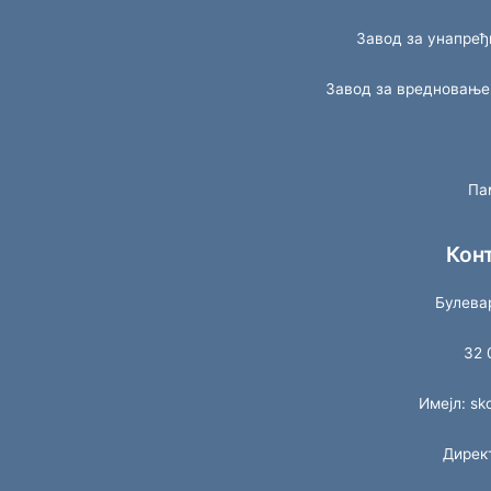
Завод за унапре
Завод за вредновање
Па
Кон
Булева
32 
Имејл: s
Дирек