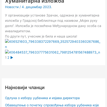
Хуманитарна изложба
Новости
/
4. децембар 2023.
У организацији установе Зрачак, одржана је хуманитарна
изложба у Градској библиотеци под називом „Мојих руку
дело“. Изложба је посвећена Међународном дану особа са
инвалидитетом.
По други пут, учесник је била и наша школа!
1
2
►
Најновији чланци
Одлука о избору уџбеника и изјава директора
Обавештење о почетку спровођења избора уџбеника које