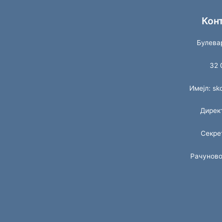
Кон
Булева
32 
Имејл: s
Дирек
Секре
Рачуново