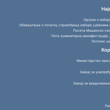
Нај
Одлука о избор
Обавештење о почетку спровођења избора уџбеника к
Посета Машинско-саоб
Пета хуманитарна манифестација „
Летопис шк
Кор
Министарство просв
Завод за унапре
Завод за вредновање
Па