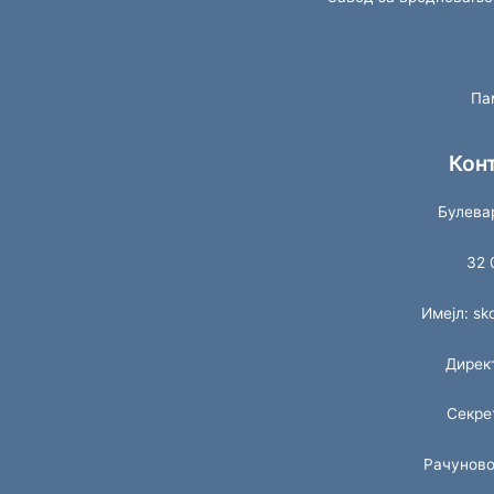
Па
Кон
Булева
32 
Имејл: s
Дирек
Секре
Рачуново