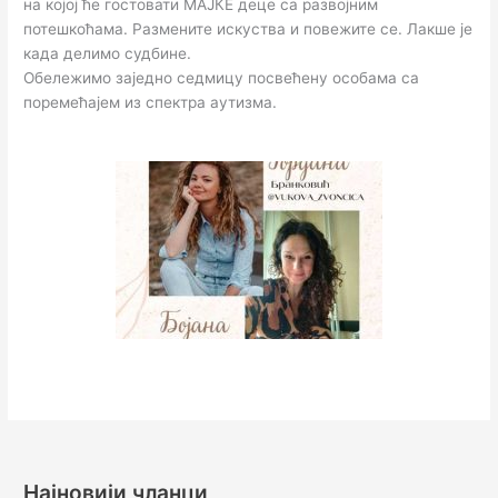
на којој ће гостовати МАЈКЕ деце са развојним
потешкоћама. Разменитe искуства и повежите се. Лакше је
када делимо судбине.
Oбележимо заједно седмицу посвећену особама са
поремећајем из спектра аутизма.
Најновији чланци