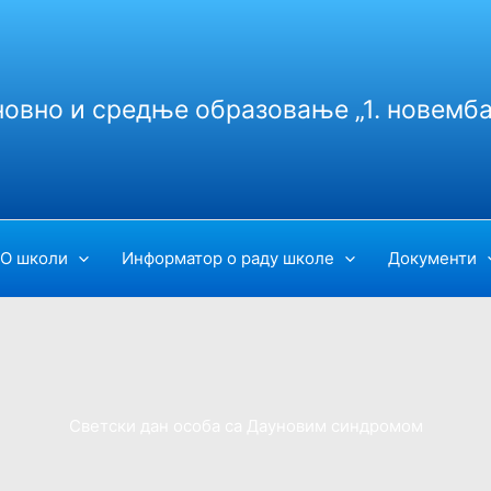
новно и средње образовање „1. новемба
О школи
Информатор о раду школе
Документи
Светски дан особа са Дауновим синдромом