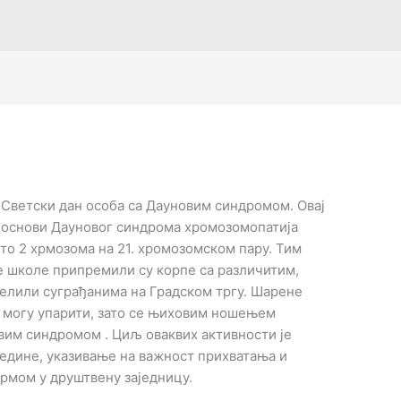
 Светски дан особа са Дауновим синдромом. Овај
 у основи Дауновог синдрома хромозомопатија
сто 2 хрмозома на 21. хромозомском пару. Тим
 школе припремили су корпе са различитим,
елили суграђанима на Градском тргу. Шарене
не могу упарити, зато се њиховим ношењем
вим синдромом . Циљ оваквих активности је
едине, указивање на важност прихватања и
рмом у друштвену заједницу.