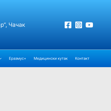
р“, Чачак
Еразмус+
Медицински кутак
Контакт