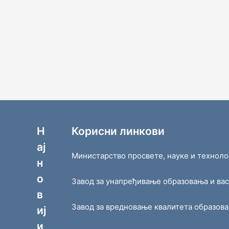
Н
Корисни линкови
ај
Министарство просвете, науке и техноло
н
о
Завод за унапређивање образовања и ва
в
Завод за вредновање квалитета образов
иј
и