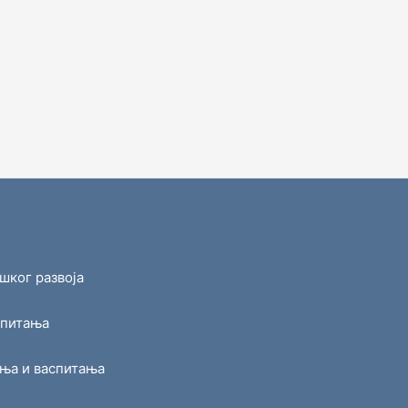
шког развоја
спитања
ања и васпитања