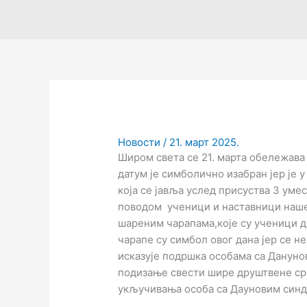
Новости
/
21. март 2025.
Широм света се 21. марта обележава
датум је симболично изабран јер је
која се јавља услед присуства 3 уме
поводом ученици и наставници наше
шареним чарапама,које су ученици д
чарапе су симбол овог дана јер се 
исказује подршка особама са Дануно
подизање свести шире друштвене ср
укључивања особа са Дауновим синд