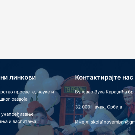
ни линкови
Контактирајте нас
рство просвете, науке и
Булевар Вука Караџића бр.
шког развоја
32 000 Чачак, Србија
а унапређивање
ања и васпитања
Имејл: skola1novembar@gm