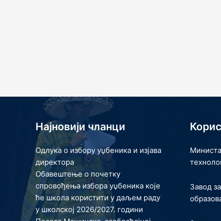
Најновији чланци
Корис
Одлука о избору уџбеника и изјава
Министа
директора
техноло
Обавештење о почетку
спровођења избора уџбеника које
Завод з
ће школа користити у даљем раду
образов
у школској 2026/2027. години