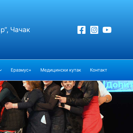
р“, Чачак
Еразмус+
Медицински кутак
Контакт