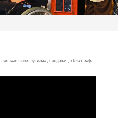
 препознавање аутизма“, предавач је био проф.