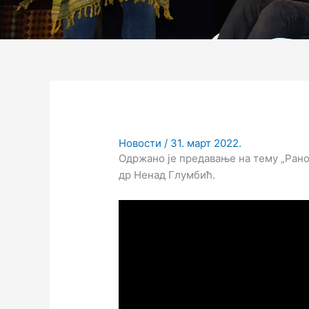
Новости
/
31. март 2022.
Одржано је предавање на тему „Рано
др Ненад Глумбић.