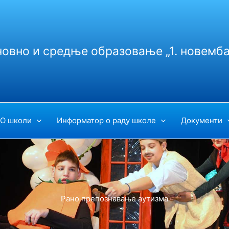
новно и средње образовање „1. новемба
О школи
Информатор о раду школе
Документи
Рано препознавање аутизма