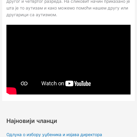
другог и четвртог разреда. На сликовит начин приказано је
шта је то аутизам и како можемо помоћи нашем другу или
другарици са аутизмом.
Најновији чланци
Одлука о избору уџбеника и изјава директора