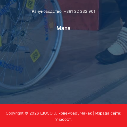
Рачуноводство: +381 32 332 901
Мапа
Copyright © 2026 ШОСО „1. новембар“, Чачак | Израда сајта:
Учасофт
.