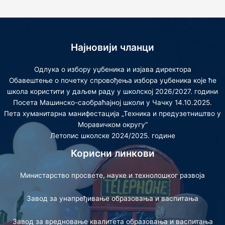
Најновији чланци
Одлука о избору уџбеника и изјава директора
Обавештење о почетку спровођења избора уџбеника које ће
школа користити у даљем раду у школској 2026/2027. години
Посета Машинско-саобраћајној школи у Чачку 14.10.2025.
Пета хуманитарна манифестација „Техника и предузетништво у
Моравичком округу“
Летопис школске 2024/2025. године
Корисни линкови
Министарство просвете, науке и технолошког развоја
Завод за унапређивање образовања и васпитања
Завод за вредновање квалитета образовања и васпитања