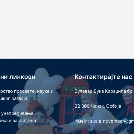
ни линкови
Контактирајте нас
рство просвете, науке и
Булевар Вука Караџића бр.
шког развоја
32 000 Чачак, Србија
а унапређивање
ања и васпитања
Имејл: skola1novembar@gm