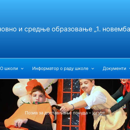
новно и средње образовање „1. новемба
О школи
Информатор о раду школе
Документи
Позив за достављање понудa – јогурт