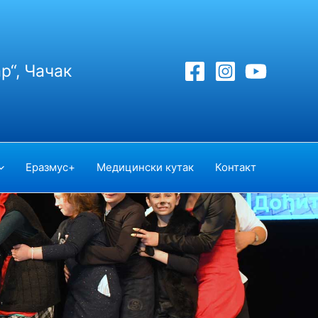
р“, Чачак
Еразмус+
Медицински кутак
Контакт