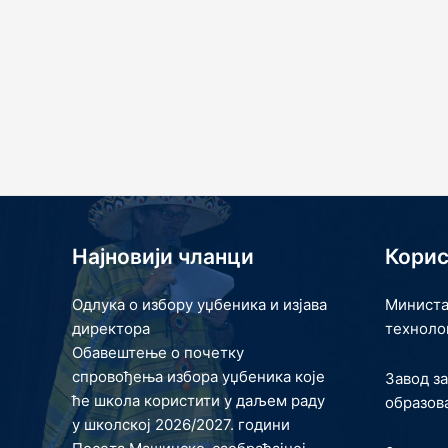
Најновији чланци
Корис
Одлука о избору уџбеника и изјава
Министа
директора
техноло
Обавештење о почетку
спровођења избора уџбеника које
Завод з
ће школа користити у даљем раду
образов
у школској 2026/2027. години