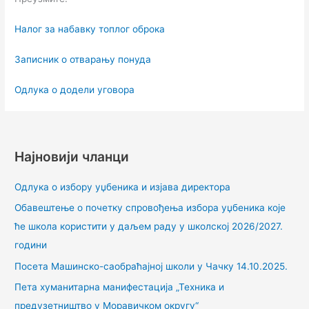
Налог за набавку топлог оброка
Записник о отварању понуда
Одлука о додели уговора
Најновији чланци
Одлука о избору уџбеника и изјава директора
Обавештење о почетку спровођења избора уџбеника које
ће школа користити у даљем раду у школској 2026/2027.
години
Посета Машинско-саобраћајној школи у Чачку 14.10.2025.
Пета хуманитарна манифестација „Техника и
предузетништво у Моравичком округу“