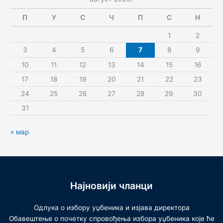
П
У
С
Ч
П
С
Н
1
2
3
4
5
6
7
8
9
10
11
12
13
14
15
16
17
18
19
20
21
22
23
24
25
26
27
28
29
30
31
« мар
Најновији чланци
Одлука о избору уџбеника и изјава директора
Обавештење о почетку спровођења избора уџбеника које ће