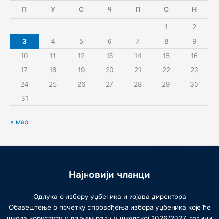
П
У
С
Ч
П
С
Н
1
2
3
4
5
6
7
8
9
10
11
12
13
14
15
16
17
18
19
20
21
22
23
24
25
26
27
28
29
30
31
« мар
Најновији чланци
Одлука о избору уџбеника и изјава директора
Обавештење о почетку спровођења избора уџбеника које ће
школа користити у даљем раду у школској 2026/2027. години