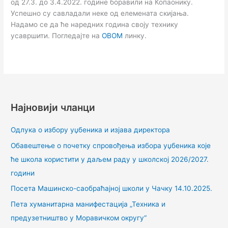
од 27.3. до 3.4.2022. године боравили на Копаонику.
Успешно су савладали неке од елемената скијања.
Надамо се да ће наредних година своју технику
усавршити. Погледајте на
ОВОМ
линку.
Најновији чланци
Одлука о избору уџбеника и изјава директора
Обавештење о почетку спровођења избора уџбеника које
ће школа користити у даљем раду у школској 2026/2027.
години
Посета Машинско-саобраћајној школи у Чачку 14.10.2025.
Пета хуманитарна манифестација „Техника и
предузетништво у Моравичком округу“