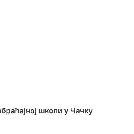
браћајној школи у Чачку