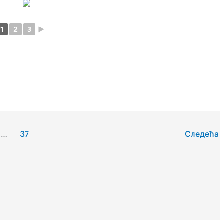
1
2
3
►
…
37
Следећ