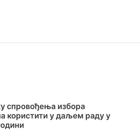
у спровођења избора
ла користити у даљем раду у
години