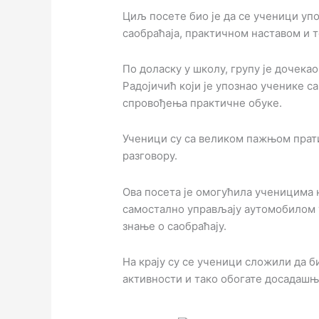
Циљ посете био је да се ученици уп
саобраћаја, практичном наставом и 
По доласку у школу, групу је дочека
Радојичић који је упознао ученике 
спровођења практичне обуке.
Ученици су са великом пажњом прати
разговору.
Ова посета је омогућила ученицима 
самостално управљају аутомобилом у
знање о саобраћају.
На крају су се ученици сложили да би
активности и тако обогате досадашња