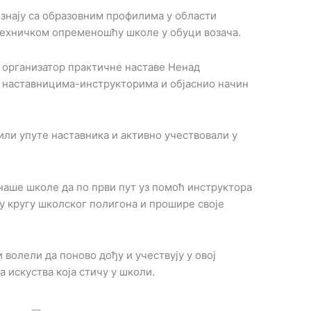
ознају са образовним профилима у области
техничком опременошћу школе у обуци возача.
о организатор практичне наставе Ненад
са наставницима-инструкторима и објаснио начин
ли упуте наставника и активно учествовали у
наше школе да по први пут уз помоћ инструктора
 кругу школског полигона и прошире своје
 волели да поново дођу и учествују у овој
 искуства која стичу у школи.