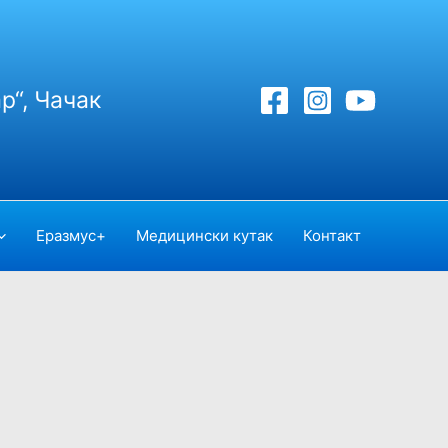
р“, Чачак
Еразмус+
Медицински кутак
Контакт