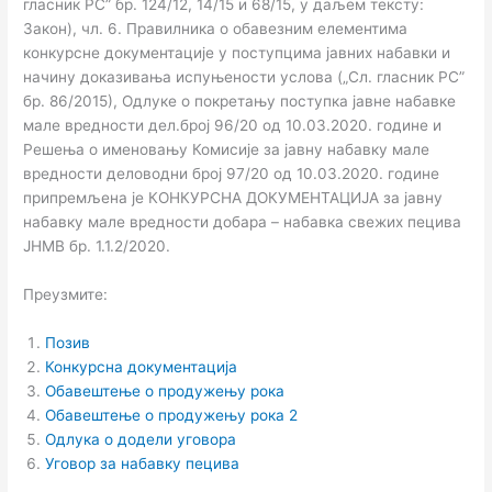
гласник РС” бр. 124/12, 14/15 и 68/15, у даљем тексту:
Закон), чл. 6. Правилника о обавезним елементима
конкурсне документације у поступцима јавних набавки и
начину доказивања испуњености услова („Сл. гласник РС”
бр. 86/2015), Одлуке о покретању поступка јавне набавке
мале вредности дел.број 96/20 од 10.03.2020. године и
Решења о именовању Комисије за јавну набавку мале
вредности деловодни број 97/20 од 10.03.2020. године
припремљена је КОНКУРСНА ДОКУМЕНТАЦИЈА за јавну
набавку мале вредности добара – набавка свежих пецива
ЈНМВ бр. 1.1.2/2020.
Преузмите:
Позив
Конкурсна документација
Обавештење о продужењу рока
Обавештење о продужењу рока 2
Одлука о додели уговора
Уговор за набавку пецива