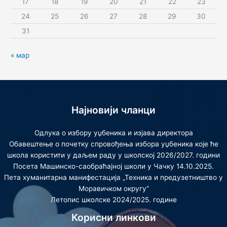
17
18
19
20
21
22
23
24
25
26
27
28
29
30
31
« мар
Најновији чланци
Одлука о избору уџбеника и изјава директора
Обавештење о почетку спровођења избора уџбеника које ће
школа користити у даљем раду у школској 2026/2027. години
Посета Машинско-саобраћајној школи у Чачку 14.10.2025.
Пета хуманитарна манифестација „Техника и предузетништво у
Моравичком округу“
Летопис школске 2024/2025. године
Корисни линкови